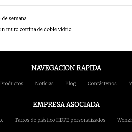
in de semana
n muro cortina de doble vidrio
NAVEGACION RAPIDA
Productos
Noticias
Blog
Contáctenos
M
EMPRESA ASOCIADA
o.
Tarros de plástico HDPE personalizados
Wenzh