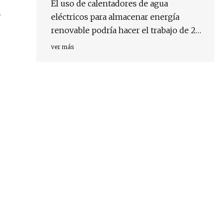
El uso de calentadores de agua
a
eléctricos para almacenar energía
renovable podría hacer el trabajo de 2
millones de baterías domésticas
ver más
s