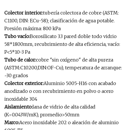
Colector interior:
tubería colectora de cobre (ASTM:
C1100, DIN: ECu-58); clasificación de agua potable.
Presión máxima: 800 kPa
Tubo vacío:
Borosilicato 3.3 pared doble todo vidrio
58*1800mm, recubrimiento de alta eficiencia, vacío:
P<5*10-3 Pa
Tubo de calor:
cobre "sin oxígeno" de alta pureza
(ASTM:C10200,DIN:OF-Cu), temperatura de arranque:
~30 grados
Colector exterior:
Aluminio 5005-H16 con acabado
anodizado o con recubrimiento en polvo o acero
inoxidable 304
Aislamiento:
lana de vidrio de alta calidad
(K=0.043W/mK), promedio>50mm
Marco:
Acero inoxidable 202 o aleación de aluminio