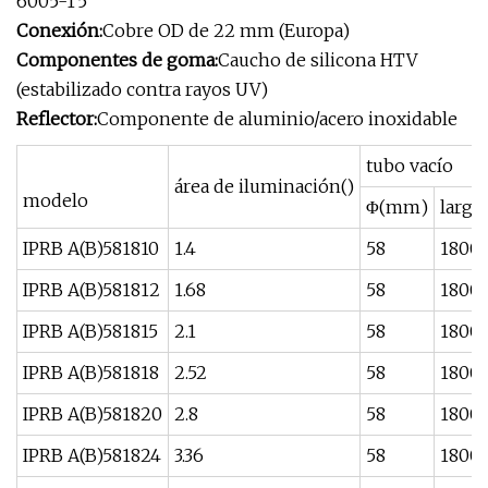
6005-T5
Conexión:
Cobre OD de 22 mm (Europa)
Componentes de goma:
Caucho de silicona HTV
(estabilizado contra rayos UV)
Reflector:
Componente de aluminio/acero inoxidable
tubo vacío
área de iluminación()
modelo
Φ(mm)
larg
IPRB A(B)581810
1.4
58
1800
IPRB A(B)581812
1.68
58
1800
IPRB A(B)581815
2.1
58
1800
IPRB A(B)581818
2.52
58
1800
IPRB A(B)581820
2.8
58
1800
IPRB A(B)581824
3.36
58
1800