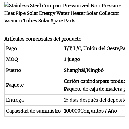
Artículos comerciales del producto
Pago
T/T, L/C, Unión del Oeste
,Pay
MOQ
1 juego
Puerto
Shanghái/Ningbó
Cartón estándar
para product
Paquete
Paquete de caja de madera p
Entrega
15 días después del depósito 
Capacidad de suministro
100000
Conjuntos / Año