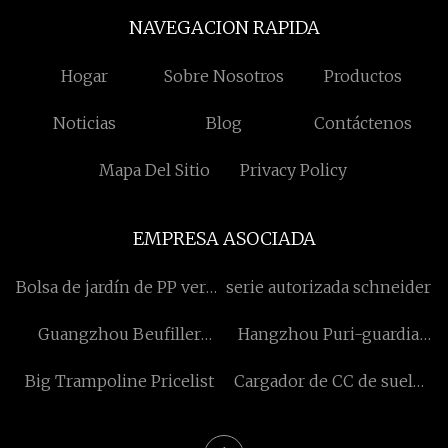
NAVEGACION RAPIDA
Hogar
Sobre Nosotros
Productos
Noticias
Blog
Contáctenos
Mapa Del Sitio
Privacy Policy
EMPRESA ASOCIADA
Bolsa de jardín de PP verde
serie autorizada schneider
a la venta
Guangzhou Beufiller
Hangzhou Puri-guardia
Importación Y Exportación
Agua Tratamiento Co.,
Big Trampoline Pricelist
Cargador de CC de suelo
Co., Limitado.
Limitado.
personalizado